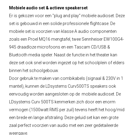
Mobiele audio set & actieve speakerset
Er is gekozen voor een "plug and play" mobiele audioset. Deze
set is gebouwd in een solide professionele flightcase. De
mobiele set is voorzien van klasse A audio componenten
zoals een Proel MQ16 mengtafel, twee Sennheiser EW100G4-
945 draadloze microfoons en een Tascam CD/USB &
Bluetooth media speler. Naast de functie in het theater kan
deze set ook snel worden ingezet op het schoolplein of elders
binnen het schoolgebouw.
Door gebruik te maken van combikabels (signaal & 230V in 1
mantel), kunnen de LDsystems Curv500TS speakers ook
eenvoudig worden aangesloten op de mobiele audioset. De
LDsystems Curv 500TS kenmerken zich door een enorm
vermogen (1500watt RMS per zuil) tevens heeft het hoog/mid
een brede en lange afstraling. Deze geluid set kan een grote
zaal perfect voorzien van audio met een zeer gedetaileerde
weergave.