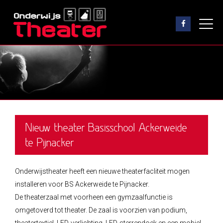
Nieuw theater Basisschool Ackerweide
te Pijnacker
Onderwijstheater heeft een nieuwe theaterfacliteit mogen
installeren voor BS Ackerweide te Pijnacker.
De theaterzaal met voorheen een gymzaalfunctie is
omgetoverd tot theater. De zaal is voorzien van podium,