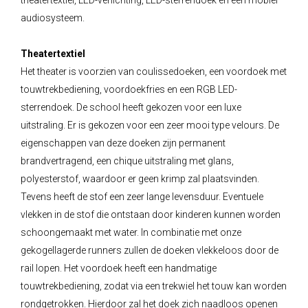
theatertextiel, LED-verlichting, LED-sterrendoek en een mobiel
audiosysteem.
Theatertextiel
Het theater is voorzien van coulissedoeken, een voordoek met
touwtrekbediening, voordoekfries en een RGB LED-
sterrendoek. De school heeft gekozen voor een luxe
uitstraling. Er is gekozen voor een zeer mooi type velours. De
eigenschappen van deze doeken zijn permanent
brandvertragend, een chique uitstraling met glans,
polyesterstof, waardoor er geen krimp zal plaatsvinden.
Tevens heeft de stof een zeer lange levensduur. Eventuele
vlekken in de stof die ontstaan door kinderen kunnen worden
schoongemaakt met water. In combinatie met onze
gekogellagerde runners zullen de doeken vlekkeloos door de
rail lopen. Het voordoek heeft een handmatige
touwtrekbediening, zodat via een trekwiel het touw kan worden
rondgetrokken. Hierdoor zal het doek zich naadloos openen