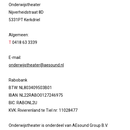
Onderwijstheater
Nijverheidstraat 8D
5331PT Kerkdriel
Algemeen:
T
0418 63 3339
E-mail:
onderwijstheater@aesound.nl
Rabobank
BTW: NL803409503B01
IBAN: NL22RABO0127246975
BIC: RABONL2U
KVK: Rivierenland te Tiel nr: 11028477
Onderwijstheater is onderdeel van AEsound Group B.V.