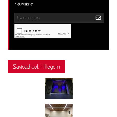
nieuwsbrief!
Savioschool, Hillegom