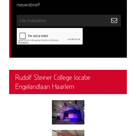
nieuwsbrief!
Rudolf Steiner College locatie
Engelandlaan Haarlem