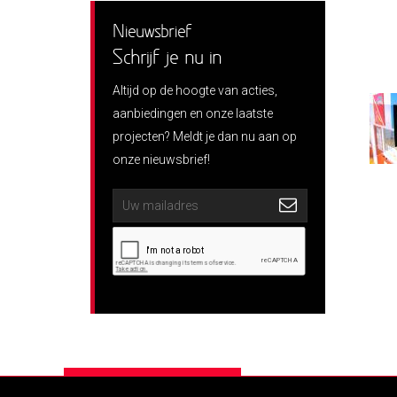
Nieuwsbrief
Schrijf je nu in
Altijd op de hoogte van acties,
aanbiedingen en onze laatste
projecten? Meldt je dan nu aan op
onze nieuwsbrief!