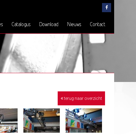
es
Catalogus
Download
Nieuws
Contact
terug naar overzicht