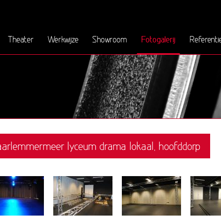
Fotogalerij
Theater
Werkwijze
Showroom
Referenti
arlemmermeer lyceum drama lokaal, hoofddorp