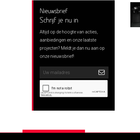
Nieuwsbrief
Schrijf je nu in
Altijd op de hoogte van acties,
aanbiedingen en onze laatste
projecten? Meldt je dan nu aan op
onze nieuwsbrief!