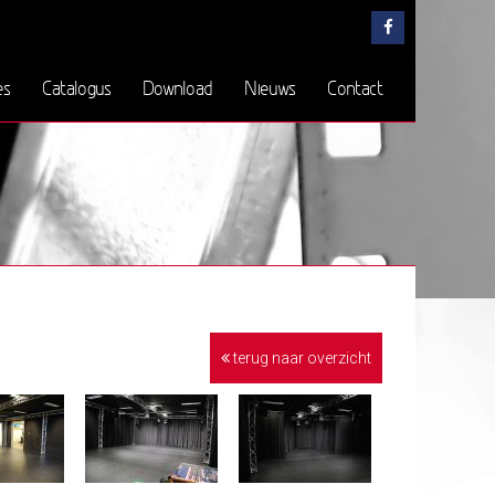
es
Catalogus
Download
Nieuws
Contact
terug naar overzicht