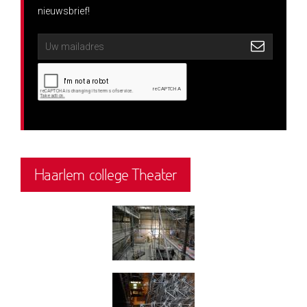
nieuwsbrief!
Haarlem college Theater