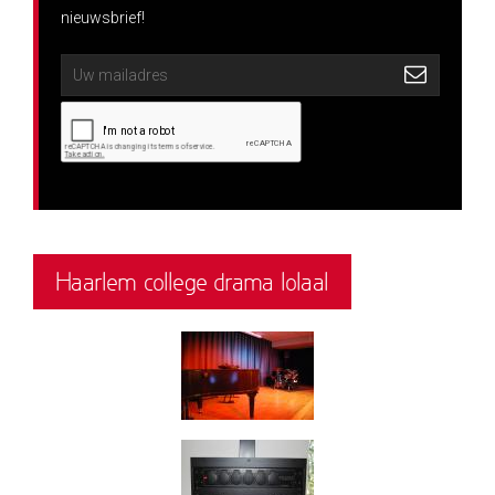
nieuwsbrief!
Haarlem college drama lolaal