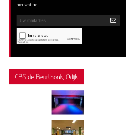
nieuwsbrief!
CBS de Beurthonk, Odijk