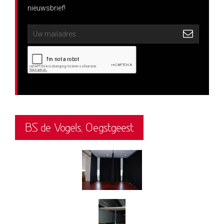
nieuwsbrief!
BS de Vogels, Oegstgeest