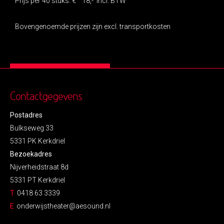
Prijs per 40 stuks: € 18,- Incl. BTW
Bovengenoemde prijzen zijn excl. transportkosten
Contactgegevens
Postadres
Bulkseweg 33
5331 PK Kerkdriel
Bezoekadres
Nijverheidstraat 8d
5331 PT Kerkdriel
T
0418 63 3339
E
onderwijstheater@aesound.nl